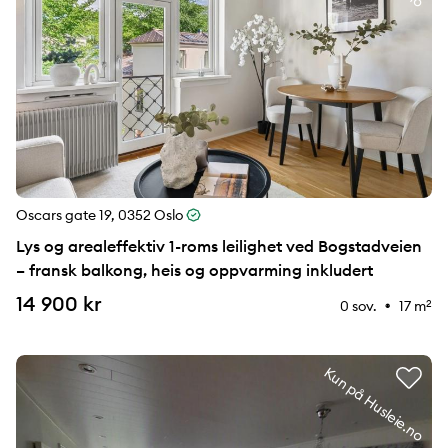
Oscars gate 19, 0352 Oslo
Lys og arealeffektiv 1-roms leilighet ved Bogstadveien
– fransk balkong, heis og oppvarming inkludert
14 900 kr
0 sov.
17 m
2
⚉
Kun på Husleie.no