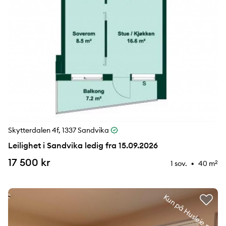
Skytterdalen 4f, 1337 Sandvika
Leilighet i Sandvika ledig fra 15.09.2026
17 500 kr
1 sov.
40 m
2
⚉
Kun på Husleie.no