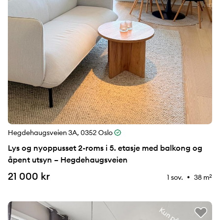
Hegdehaugsveien 3A, 0352 Oslo
Lys og nyoppusset 2-roms i 5. etasje med balkong og
åpent utsyn – Hegdehaugsveien
21 000 kr
1 sov.
38 m
2
⚉