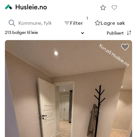
Lagrede
Favori
søk
1
Filter
Lagre søk
213 boliger til leie
Kun på Husleie.no