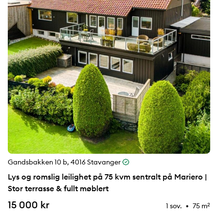
Gandsbakken 10 b, 4016 Stavanger
Lys og romslig leilighet på 75 kvm sentralt på Mariero |
Stor terrasse & fullt møblert
15 000 kr
1 sov.
75 m
2
⚉