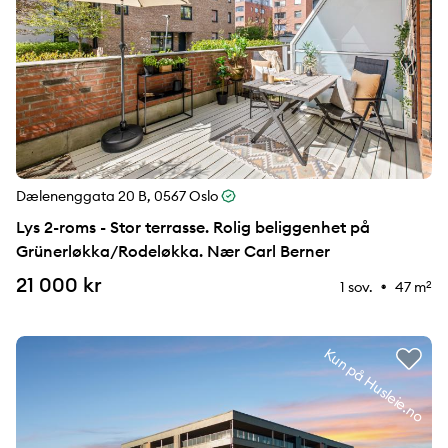
Dælenenggata 20 B, 0567 Oslo
Lys 2-roms - Stor terrasse. Rolig beliggenhet på
Grünerløkka/​Rodeløkka. Nær Carl Berner
21 000 kr
1 sov.
47 m
2
⚉
Kun på Husleie.no