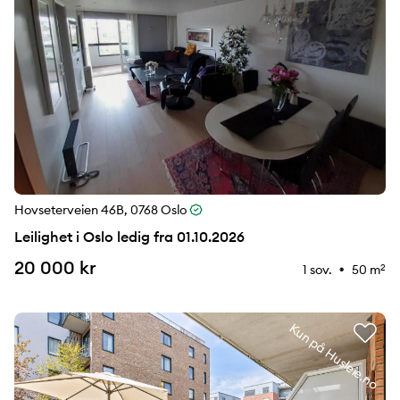
Hovseterveien 46B, 0768 Oslo
Leilighet i Oslo ledig fra 01.10.2026
20 000 kr
1 sov.
50 m
2
⚉
Kun på Husleie.no