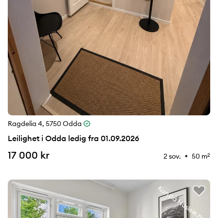
Ragdelia 4, 5750 Odda
Leilighet i Odda ledig fra 01.09.2026
17 000 kr
2 sov.
50 m
2
⚉
Kun på Husleie.no