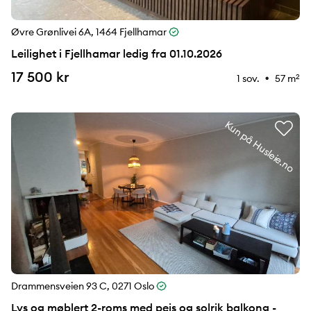
Øvre Grønlivei 6A, 1464 Fjellhamar
Leilighet i Fjellhamar ledig fra 01.10.2026
17 500 kr
1 sov.
57 m
2
⚉
Kun på Husleie.no
Drammensveien 93 C, 0271 Oslo
Lys og møblert 2-roms med peis og solrik balkong -