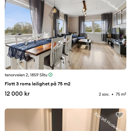
Kun på Husleie.no
tenorveien 2, 1859 Slitu
Flott 3 roms leilighet på 75 m2
12 000 kr
2 sov.
75 m
2
⚉
Kun på Husleie.no