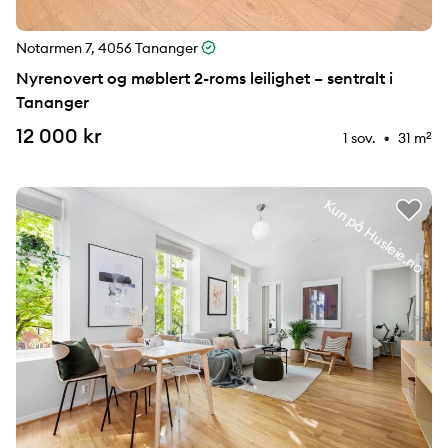
Notarmen 7, 4056 Tananger
Nyrenovert og møblert 2-roms leilighet – sentralt i
Tananger
12 000 kr
1 sov.
31 m
2
⚉
Kun på Husleie.no