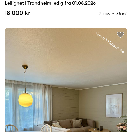
Leilighet i Trondheim ledig fra 01.08.2026
18 000 kr
2 sov.
65 m
2
⚉
Kun på Husleie.no