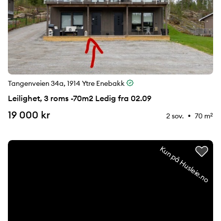
Tangenveien 34a, 1914 Ytre Enebakk
Leilighet, 3 roms -70m2 Ledig fra 02.09
19 000 kr
2 sov.
70 m
2
⚉
Kun på Husleie.no