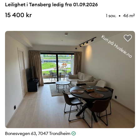
Leilighet i Tønsberg ledig fra 01.09.2026
15 400 kr
1 sov.
46 m
2
⚉
Kun på Husleie.no
Bonesvegen 63, 7047 Trondheim