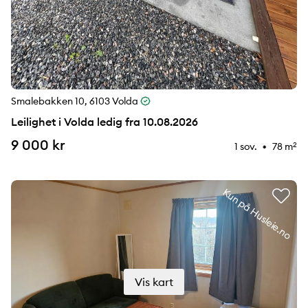
Smalebakken 10, 6103 Volda
Leilighet i Volda ledig fra 10.08.2026
9 000 kr
1 sov.
78 m
2
⚉
Kun på Husleie.no
Vis kart