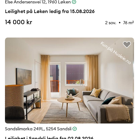
Else Andersensvei 12, 1960 Løken
Leilighet på Løken ledig fra 15.08.2026
14 000 kr
2 sov.
76 m
2
⚉
Kun på Husleie.no
Sandslimarka 249L, 5254 Sandsli
Leilighet i Sandsli ledig fra 02.08.2026