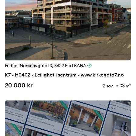
Fridtjof Nansens gate 10, 8622 Mo I RANA
K7 - H0402 - Leilighet i sentrum - www.kirkegata7.no
20 000 kr
2 sov.
76 m
2
⚉