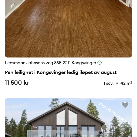
Lensmann Jahnsens veg 35F, 2211 Kongsvinger
Pen leilighet i Kongsvinger ledig iløpet av august
11 500 kr
1 sov.
42 m
2
⚉
Kun på Husleie.no