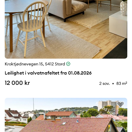
Kroktjødnevegen 15, 5412 Stord
Leilighet i valvatnafeltet fra 01.08.2026
12 000 kr
2 sov.
83 m
2
⚉
Kun på Husleie.no