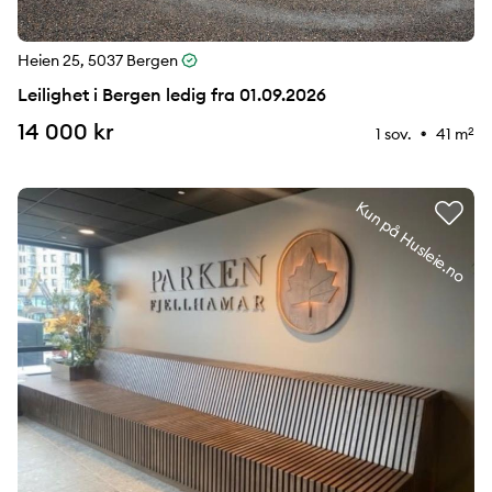
Heien 25, 5037 Bergen
Leilighet i Bergen ledig fra 01.09.2026
14 000 kr
1 sov.
41 m
2
⚉
Kun på Husleie.no