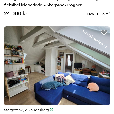
fleksibel leieperiode – Skarpsno/Frogner
24 000 kr
1 sov.
56 m
2
⚉
Kun på Husleie.no
Storgaten 3, 3126 Tønsberg