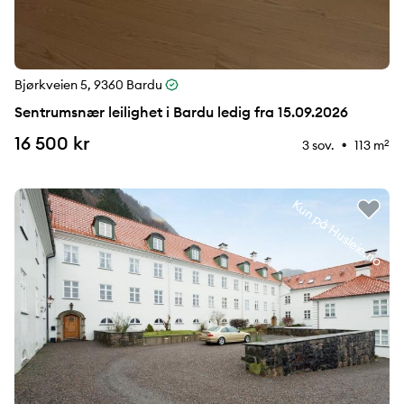
Bjørkveien 5, 9360 Bardu
Sentrumsnær leilighet i Bardu ledig fra 15.09.2026
16 500 kr
3 sov.
113 m
2
⚉
Kun på Husleie.no