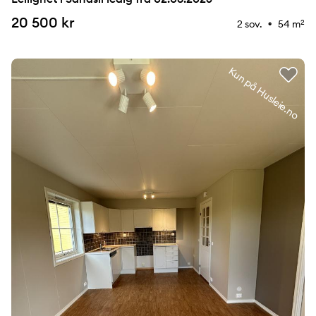
20 500 kr
2 sov.
54 m
2
⚉
Kun på Husleie.no