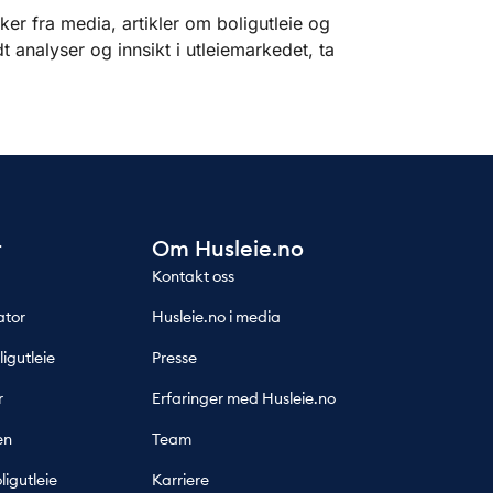
ker fra media, artikler om boligutleie og
 analyser og innsikt i utleiemarkedet, ta
r
Om Husleie.no
Kontakt oss
ator
Husleie.no i media
ligutleie
Presse
r
Erfaringer med Husleie.no
en
Team
ligutleie
Karriere