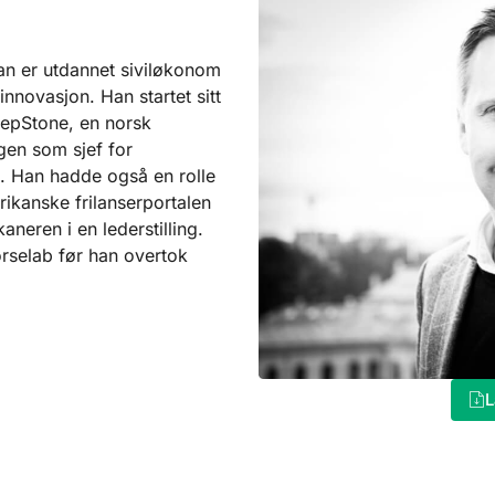
 Han er utdannet siviløkonom
nnovasjon. Han startet sitt
tepStone, en norsk
ngen som sjef for
ne. Han hadde også en rolle
rikanske frilanserportalen
neren i en lederstilling.
orselab før han overtok
L