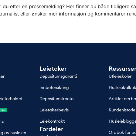
 du etter en pressemelding? Her finner du både tidligere sa
journalist eller ønsker mer informasjon og kommentarer rundt
Leietaker
Ressurse
ner
Depositumsgaranti
Utleieskolen
Innboforsikring
Husleiekalkul
eieforholdet
Depositumskonto
Artikler om bo
Leietakerbevis
Kundehistorie
Ny!
Leiekontrakt
Husleieblogg
to
Fordeler
Ordbok for bo
ng av husleien