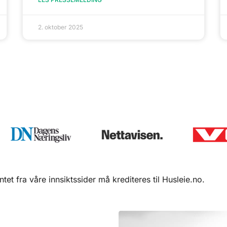
2. oktober 2025
entet fra våre innsiktssider må krediteres til Husleie.no.