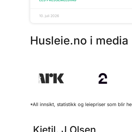
10. juli 2026
Husleie.no i media
*All innsikt, statistikk og leiepriser som blir h
Kjetil. J Olsen