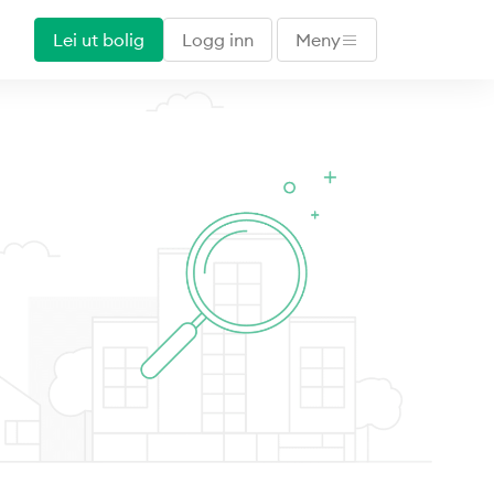
Lei ut bolig
Logg inn
Meny