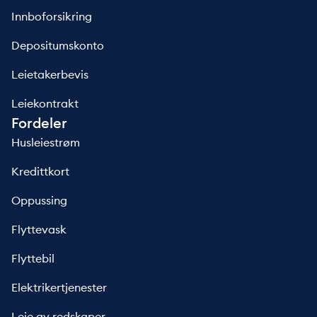
Innboforsikring
Depositumskonto
Leietakerbevis
Leiekontrakt
Fordeler
Husleiestrøm
Kredittkort
Oppussing
Flyttevask
Flyttebil
Elektrikertjenester
Leie av redskaper