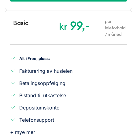
99,-
per
Basic
kr
leieforhold
/ måned
Alt i Free, pluss:
Fakturering av husleien
Betalingsoppfølging
Bistand til utkastelse
Depositumskonto
Telefonsupport
+ mye mer