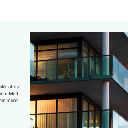
lik at du
eien. Med
 minimerer