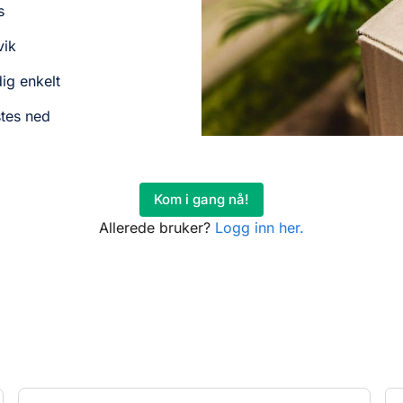
s
vik
dig enkelt
stes ned
Kom i gang nå!
Allerede bruker?
Logg inn her.