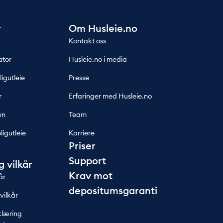
r
Om Husleie.no
Kontakt oss
ator
Husleie.no i media
ligutleie
Presse
r
Erfaringer med Husleie.no
en
Team
ligutleie
Karriere
Priser
Support
g vilkår
Krav mot
år
depositumsgaranti
ilkår
klæring