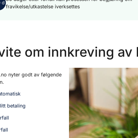
fravikelse/utkastelse iverksettes
vite om innkreving av
e.no nyter godt av følgende
n.
utomatisk
itt betaling
rfall
fall