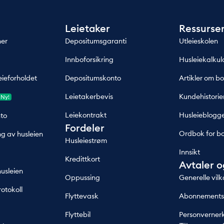
Leietaker
Ressurse
ner
Depositumsgaranti
Utleieskolen
Innboforsikring
Husleiekalkul
eieforholdet
Depositumskonto
Artikler om bo
Leietakerbevis
Kundehistorie
Ny!
Leiekontrakt
Husleieblogg
to
Fordeler
Ordbok for bo
ng av husleien
Husleiestrøm
Innsikt
Kredittkort
Avtaler o
husleien
Oppussing
Generelle vilk
otokoll
Flyttevask
Abonnementsv
Flyttebil
Personverner