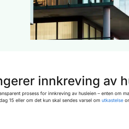
ungerer innkreving av h
ransparent prosess for innkreving av husleien – enten om man
dag 15 eller om det kun skal sendes varsel om
utkastelse
om