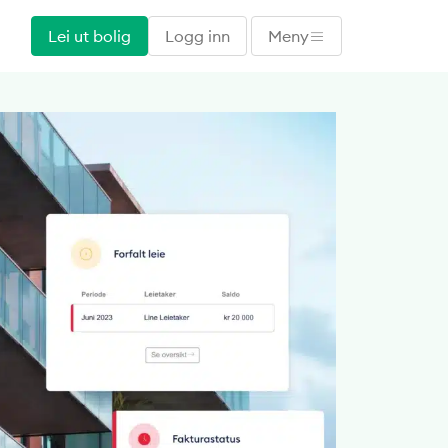
Lei ut bolig
Logg inn
Meny