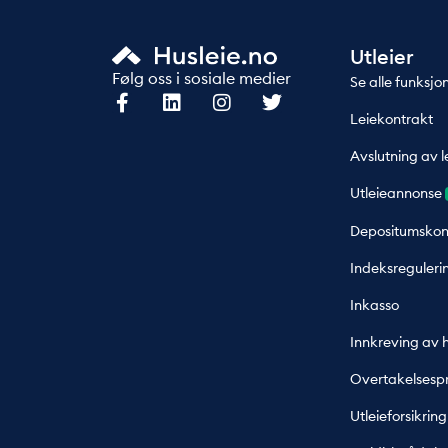
Utleier
Følg oss i sosiale medier
Se alle funksjo
Leiekontrakt
Avslutning av l
Utleieannonse
Depositumskon
Indeksreguleri
Inkasso
Innkreving av 
Overtakelsespr
Utleieforsikring