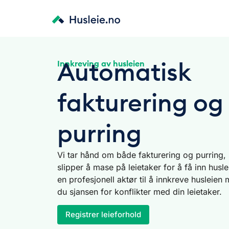
Automatisk
Innkreving av husleien
fakturering og
purring
Vi tar hånd om både fakturering og purring, s
slipper å mase på leietaker for å få inn husl
en profesjonell aktør til å innkreve husleien
du sjansen for konflikter med din leietaker.
Registrer leieforhold