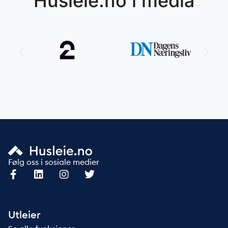
Husleie.no i media
Følg oss i sosiale medier
Utleier