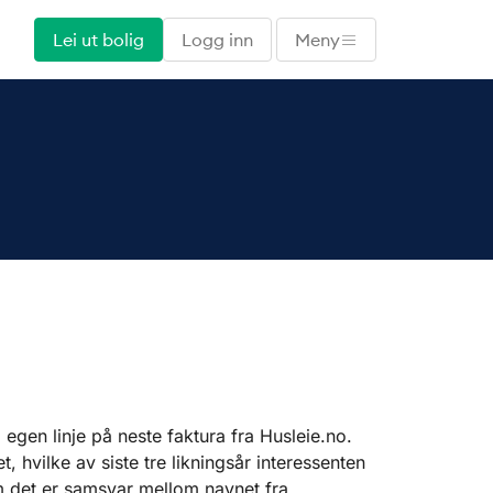
Lei ut bolig
Logg inn
Meny
 egen linje på neste faktura fra Husleie.no.
 hvilke av siste tre likningsår interessenten
om det er samsvar mellom navnet fra