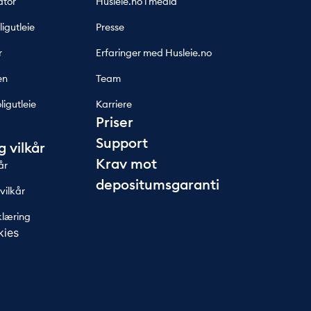
ator
Husleie.no i media
ligutleie
Presse
r
Erfaringer med Husleie.no
en
Team
ligutleie
Karriere
Priser
Support
g vilkår
Krav mot
år
depositumsgaranti
ilkår
klæring
kies