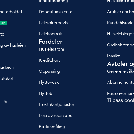
Innboforsikring
Husleiekalkul
eieforholdet
Depositumskonto
Artikler om bo
Leietakerbevis
Kundehistorie
Ny!
Leiekontrakt
Husleieblogg
to
Fordeler
Ordbok for bo
ng av husleien
Husleiestrøm
Innsikt
Kredittkort
Avtaler o
husleien
Oppussing
Generelle vilk
otokoll
Flyttevask
Abonnementsv
Flyttebil
Personverner
Tilpass coo
ning
Elektrikertjenester
Leie av redskaper
Radonmåling