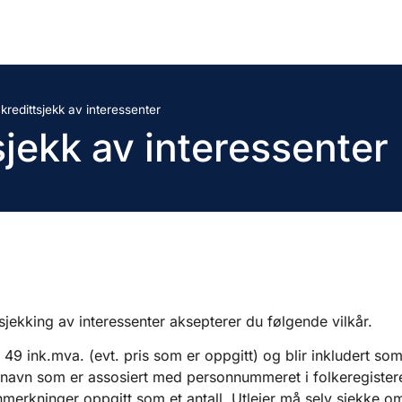
 kredittsjekk av interessenter
tsjekk av interessenter
tsjekking av interessenter aksepterer du følgende vilkår.
49 ink.mva. (evt. pris som er oppgitt) og blir inkludert som
t navn som er assosiert med personnummeret i folkeregisteret,
anmerkninger oppgitt som et antall. Utleier må selv sjekke 