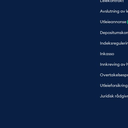
Leiekontrakt
Avslutning av l
Utleieannonse
Depositumskon
Indeksreguleri
Inkasso
Innkreving av 
Overtakelsespr
Utleieforsikring
Juridisk rådgiv