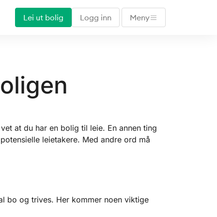
Lei ut bolig
Logg inn
Meny
oligen
t at du har en bolig til leie. En annen ting
r potensielle leietakere. Med andre ord må
skal bo og trives. Her kommer noen viktige