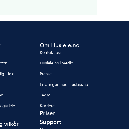
r
Om Husleie.no
Kontakt oss
ator
Husleie.no i media
ligutleie
Presse
r
Erfaringer med Husleie.no
en
Team
ligutleie
Karriere
Priser
Support
g vilkår