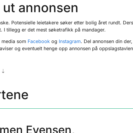
e ut annonsen
ke. Potensielle leietakere søker etter bolig året rundt. Der
t. I tillegg er det mest søketrafikk på mandager.
le media som
Facebook
og
Instagram
. Del annonsen din der,
e aviser og eventuelt henge opp annonsen på oppslagstavlen
⇣
rtene
emen Evensen,