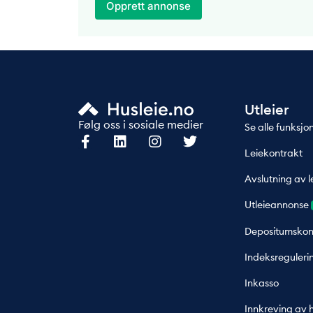
Opprett annonse
Utleier
Følg oss i sosiale medier
Se alle funksjo
Leiekontrakt
Avslutning av l
Utleieannonse
Depositumskon
Indeksreguleri
Inkasso
Innkreving av 