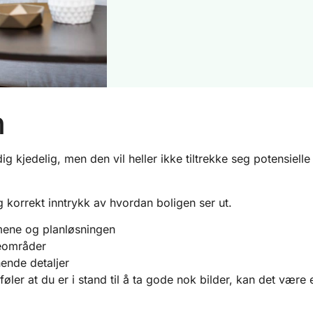
n
g kjedelig, men den vil heller ikke tiltrekke seg potensielle
og korrekt inntrykk av hvordan boligen ser ut.
mene og planløsningen
teområder
nende detaljer
ler at du er i stand til å ta gode nok bilder, kan det være e